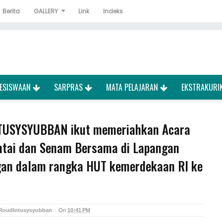
Berita
GALLERY
Link
Indeks
ESISWAAN
SARPRAS
MATA PELAJARAN
EKSTRAKURI
USYSYUBBAN ikut memeriahkan Acara
ntai dan Senam Bersama di Lapangan
gan dalam rangka HUT kemerdekaan RI ke
 Roudlotusysyubban
On
10:41 PM