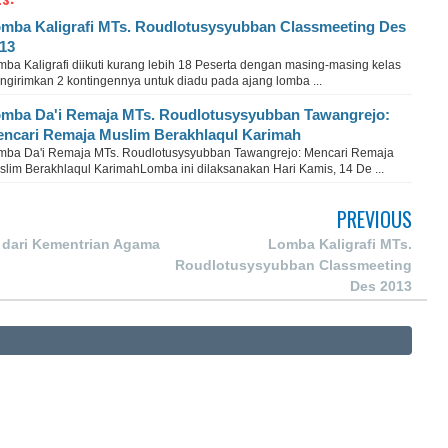
mba Kaligrafi MTs. Roudlotusysyubban Classmeeting Des
13
ba Kaligrafi diikuti kurang lebih 18 Peserta dengan masing-masing kelas
ngirimkan 2 kontingennya untuk diadu pada ajang lomba ...
mba Da'i Remaja MTs. Roudlotusysyubban Tawangrejo:
ncari Remaja Muslim Berakhlaqul Karimah
mba Da'i Remaja MTs. Roudlotusysyubban Tawangrejo: Mencari Remaja
slim Berakhlaqul KarimahLomba ini dilaksanakan Hari Kamis, 14 De ...
PREVIOUS
dari Kementrian Agama
Lomba Kaligrafi MTs.
Roudlotusysyubban Classmeeting
Des 2013