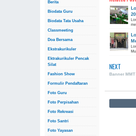
Berita
Lo
Biodata Guru
20
Lom
Biodata Tata Usaha
me
Classmeeting
Lo
Doa Bersama
Me
Lo
Ekstrakurikuler
Mu
Ektrakurikuler Pencak
NEXT
Silat
Fashion Show
Banner MMT 
Formulir Pendaftaran
Foto Guru
Foto Perpisahan
Foto Rekreasi
Foto Santri
Foto Yayasan