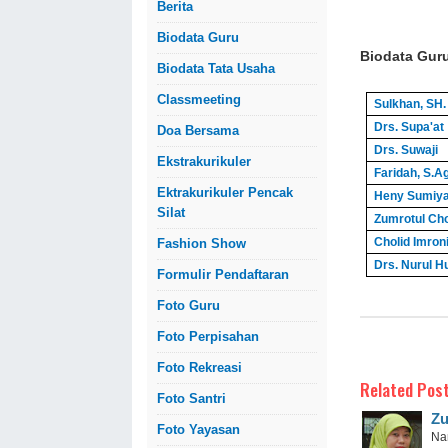
Berita
Biodata Guru
Biodata Gu
Biodata Tata Usaha
Classmeeting
Sulkhan, SH.
Drs. Supa'at
Doa Bersama
Drs. Suwaji
Ekstrakurikuler
Faridah, S.Ag
Ektrakurikuler Pencak
Heny Sumiyat
Silat
Zumrotul Cho
Cholid Imroni
Fashion Show
Drs. Nurul H
Formulir Pendaftaran
Foto Guru
Foto Perpisahan
Foto Rekreasi
Related Post
Foto Santri
Zu
Foto Yayasan
Na