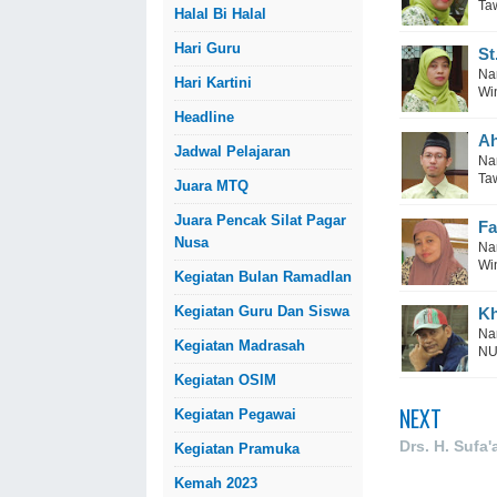
Ta
Halal Bi Halal
Hari Guru
St
Na
Hari Kartini
Wi
Headline
Ah
Jadwal Pelajaran
Na
Ta
Juara MTQ
Juara Pencak Silat Pagar
Fa
Nusa
Na
Wi
Kegiatan Bulan Ramadlan
Kegiatan Guru Dan Siswa
Kh
Na
Kegiatan Madrasah
NU
Kegiatan OSIM
NEXT
Kegiatan Pegawai
Drs. H. Sufa'
Kegiatan Pramuka
Kemah 2023