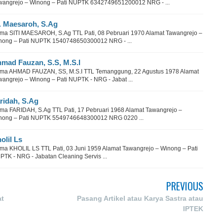
wangrejo – Winong – Pati NUPTK 6342749651200012 NRG - ...
. Maesaroh, S.Ag
ma SITI MAESAROH, S.Ag TTL Pati, 08 Pebruari 1970 Alamat Tawangrejo –
nong – Pati NUPTK 1540748650300012 NRG - ...
mad Fauzan, S.S, M.S.I
ma AHMAD FAUZAN, SS, M.S.I TTL Temanggung, 22 Agustus 1978 Alamat
wangrejo – Winong – Pati NUPTK - NRG - Jabat ...
ridah, S.Ag
ma FARIDAH, S.Ag TTL Pati, 17 Pebruari 1968 Alamat Tawangrejo –
nong – Pati NUPTK 5549746648300012 NRG 0220 ...
olil Ls
ma KHOLIL LS TTL Pati, 03 Juni 1959 Alamat Tawangrejo – Winong – Pati
PTK - NRG - Jabatan Cleaning Servis ...
PREVIOUS
at
Pasang Artikel atau Karya Sastra atau
IPTEK