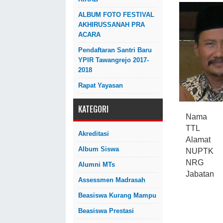
ALBUM FOTO FESTIVAL
AKHIRUSSANAH PRA
ACARA
Pendaftaran Santri Baru
YPIR Tawangrejo 2017-
2018
Rapat Yayasan
KATEGORI
Nama
TTL
Akreditasi
Alamat
Album Siswa
NUPTK
NRG
Alumni MTs
Jabatan
Assessmen Madrasah
Beasiswa Kurang Mampu
Beasiswa Prestasi