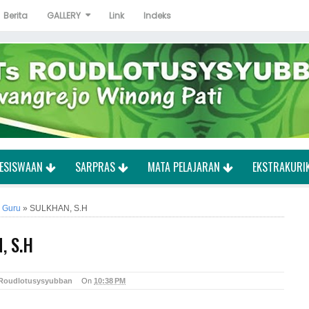
Berita
GALLERY
Link
Indeks
ESISWAAN
SARPRAS
MATA PELAJARAN
EKSTRAKURI
 Guru
»
SULKHAN, S.H
, S.H
 Roudlotusysyubban
On
10:38 PM