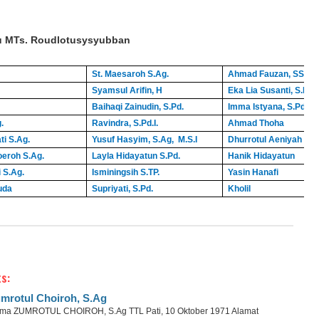
ru MTs. Roudlotusysyubban
St. Maesaroh S.Ag.
Ahmad Fauzan, SS, M.S
Syamsul Arifin, H
Eka Lia Susanti, S.Pd
Baihaqi Zainudin, S.Pd.
Imma Istyana, S.Pd
.
Ravindra, S.Pd.I.
Ahmad Thoha
i S.Ag.
Yusuf Hasyim, S.Ag, M.S.I
Dhurrotul Aeniyah
eroh S.Ag.
Layla Hidayatun S.Pd.
Hanik Hidayatun
 S.Ag.
Isminingsih S.TP.
Yasin Hanafi
uda
Supriyati, S.Pd.
Kholil
s:
mrotul Choiroh, S.Ag
ma ZUMROTUL CHOIROH, S.Ag TTL Pati, 10 Oktober 1971 Alamat