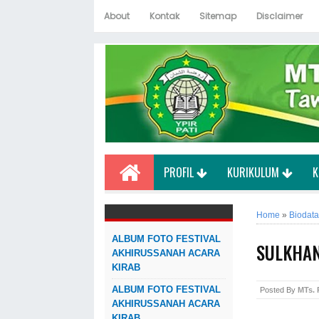
About
Kontak
Sitemap
Disclaimer
PROFIL
KURIKULUM
K
Home
»
Biodata
ALBUM FOTO FESTIVAL
SULKHAN
AKHIRUSSANAH ACARA
KIRAB
ALBUM FOTO FESTIVAL
Posted By
MTs.
AKHIRUSSANAH ACARA
KIRAB