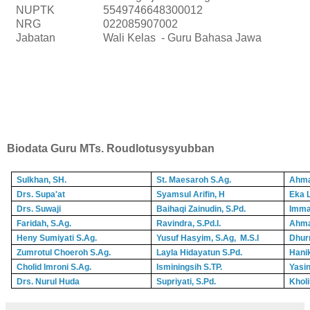
NUPTK
5549746648300012
NRG
022085907002
Jabatan
Wali Kelas - Guru Bahasa Jawa
Biodata Guru MTs. Roudlotusysyubban
Sulkhan, SH.
St. Maesaroh S.Ag.
Ahma
Drs. Supa'at
Syamsul Arifin, H
Eka L
Drs. Suwaji
Baihaqi Zainudin, S.Pd.
Imma
Faridah, S.Ag.
Ravindra, S.Pd.I.
Ahma
Heny Sumiyati S.Ag.
Yusuf Hasyim, S.Ag, M.S.I
Dhur
Zumrotul Choeroh S.Ag.
Layla Hidayatun S.Pd.
Hani
Cholid Imroni S.Ag.
Isminingsih S.TP.
Yasin
Drs. Nurul Huda
Supriyati, S.Pd.
Kholi